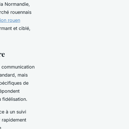
 la Normandie,
rché rouennais
ion rouen
rmant et ciblé,
re
de communication
tandard, mais
pécifiques de
répondent
fidélisation.
e à un suivi
r rapidement
e