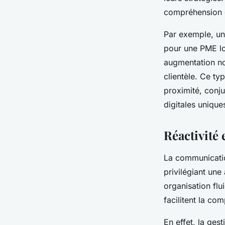
compréhension d
Par exemple, un
pour une PME loc
augmentation not
clientèle. Ce t
proximité, conj
digitales unique
Réactivité
La communication
privilégiant un
organisation flu
facilitent la co
En effet, la ge