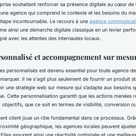
eprise souhaitant renforcer sa présence digitale au cœur de
 une agence qui comprend le contexte et les besoins du ma
étape incontournable. Le recours à une
agence communicat
me ainsi une démarche digitale classique en un levier perfo
gné avec les attentes des internautes locaux.
rsonnalisé et accompagnement sur mesu
ices personnalisés est devenu essentiel pour toute agence 
marquer. Il ne s'agit plus seulement de fournir un produit s
ir une stratégie web sur mesure qui s’adapte aux besoins s
se. Cette personnalisation garantit que les actions menées 
objectifs, que ce soit en termes de visibilité, conversion ou 
t client joue un rôle fondamental dans ce processus. Grâc
 proximité géographique, les agences locales peuvent ajuste
 Elles assurent ainsi une réactivité optimisée et une meilleur