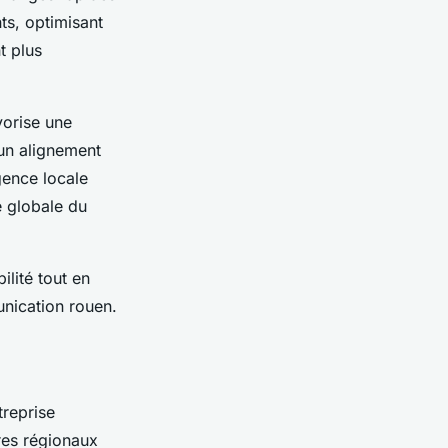
nts, optimisant
t plus
vorise une
un alignement
agence locale
é globale du
lité tout en
nication rouen.
treprise
res régionaux