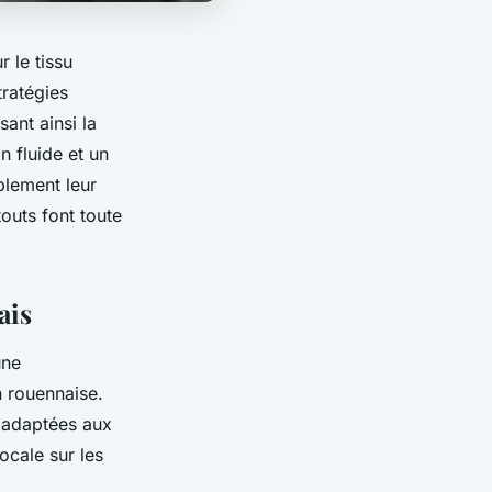
 le tissu
tratégies
ant ainsi la
 fluide et un
blement leur
uts font toute
ais
une
n rouennaise.
 adaptées aux
locale sur les