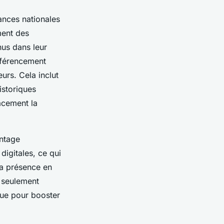
ances nationales
ment des
nus dans leur
éférencement
urs. Cela inclut
istoriques
acement la
antage
digitales, ce qui
la présence en
 seulement
que pour booster