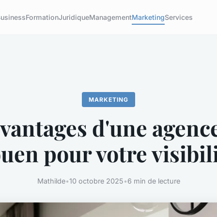
usiness
Formation
Juridique
Management
Marketing
Services
MARKETING
avantages d'une agenc
uen pour votre visibil
Mathilde
•
10 octobre 2025
•
6 min de lecture