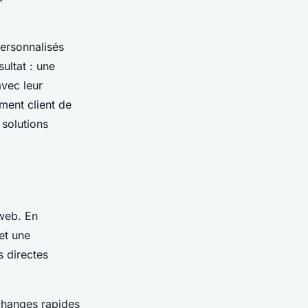
ersonnalisés
ultat : une
avec leur
ment client de
 solutions
 web. En
et une
s directes
échanges rapides