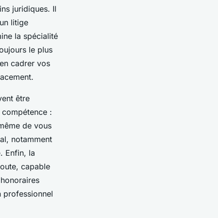
 juridiques. Il
un litige
ne la spécialité
oujours le plus
ien cadrer vos
cacement.
vent être
e compétence :
à même de vous
cial, notamment
 Enfin, la
écoute, capable
 honoraires
n professionnel