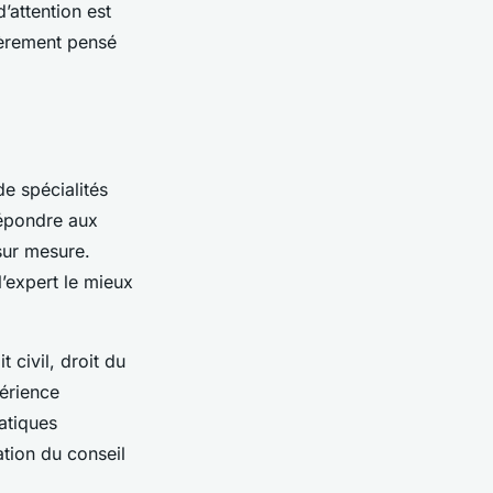
’attention est
tièrement pensé
de spécialités
répondre aux
sur mesure.
’expert le mieux
 civil, droit du
périence
atiques
tion du conseil