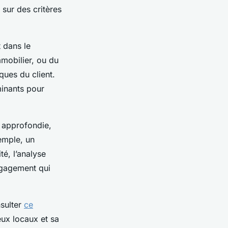
 sur des critères
t dans le
mmobilier, ou du
ques du client.
minants pour
e approfondie,
emple, un
é, l’analyse
engagement qui
nsulter
ce
ux locaux et sa