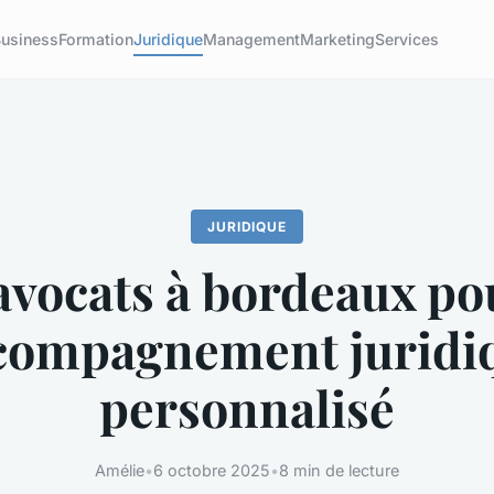
usiness
Formation
Juridique
Management
Marketing
Services
JURIDIQUE
avocats à bordeaux po
compagnement juridi
personnalisé
Amélie
•
6 octobre 2025
•
8 min de lecture