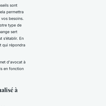
seils sont
cela permettra
 vos besoins.
otre type de
hange sert
t s’établir. En
t qui répondra
net d'avocat à
ls en fonction
alisé à