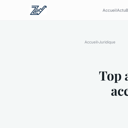
Accueil
Actu
B
Accueil
›
Juridique
Top 
ac