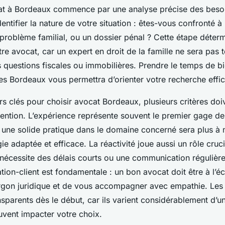
at à Bordeaux commence par une analyse précise des besoins
dentifier la nature de votre situation : êtes-vous confronté à 
roblème familial, ou un dossier pénal ? Cette étape détermi
re avocat, car un expert en droit de la famille ne sera pas t
 questions fiscales ou immobilières. Prendre le temps de b
ues Bordeaux vous permettra d’orienter votre recherche effi
rs clés pour choisir avocat Bordeaux, plusieurs critères doi
tention. L’expérience représente souvent le premier gage d
 une solide pratique dans le domaine concerné sera plus 
égie adaptée et efficace. La réactivité joue aussi un rôle cru
 nécessite des délais courts ou une communication régulière.
lation-client est fondamentale : un bon avocat doit être à l’
 jargon juridique et de vous accompagner avec empathie. Les
nsparents dès le début, car ils varient considérablement d’u
uvent impacter votre choix.