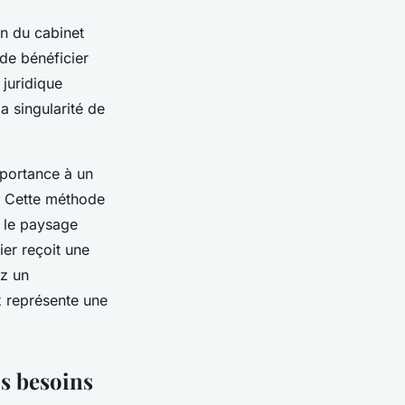
on du cabinet
 de bénéficier
 juridique
a singularité de
portance à un
t. Cette méthode
s le paysage
ier reçoit une
ez un
x représente une
s besoins